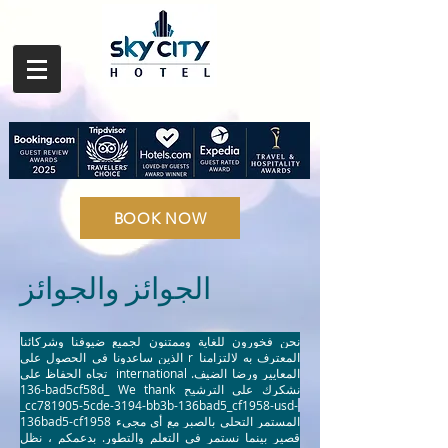
BOOK NOW
الجوائز والجوائز
نحن فخورون للغاية وممتنون لجميع ضيوفنا وشركائنا
الذين ساعدونا في الحصول على r المعترف به لالتزامنا
تجاه الحفاظ على international المعايير ورضا الضيف.
-136bad5cf58d_ We thank نشكرك على الترشيح
_cc781905-5cde-3194-bb3b-136bad5_cf1958-usd-
136bad5-cf1958 المستمر التحلي بالصبر مع أي مجيء
قصير بينما نستمر في التعلم والتطور. بدعمكم ، نظل