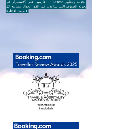
عازمين على الاستمرار في improve الخدمة ومعايير
تجربة الضيوف التي ساعدتنا في الفوز بجوائز متتالية كل
عام منذ افتتاحنا.
2025 WINNER
Bangladesh