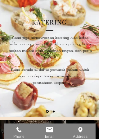
KATERING
Kami juga menawarkan katering luar; kotak
makan siang yang dapat dibawa pulang, kotak
makan malam atau makanan ringan, dan pesta
pribadi.
Kami berada di daftar pemasok pilihan untuk
sejumlah departemen pemerintah dan
perusahaan korporat
Phone
Email
Address