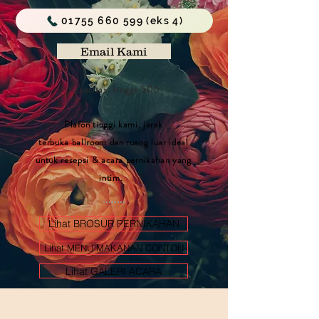
01755 660 599 (eks 4)
Email Kami
Kapasitas: hingga 500
Plafon tinggi kami, jarak
terbuka
ballroom dan ruang luar ideal
untuk resepsi & acara pernikahan yang
intim.
Lihat BROSUR PERNIKAHAN
Lihat MENU MAKANAN CONTOH
Lihat GALERI ACARA